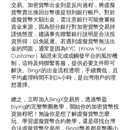
交易。加密貨幣出金則是反向過程，將虛擬
貨幣賣出換回台幣後提領到銀行帳戶。對於
虛擬貨幣大額出金，需注意銀行可能會審核
資金來源，因為部分銀行對加密貨幣交易持
謹慎態度，建議事先聯繫銀行說明是合法投
資所得，以免延遲。若遇到虛擬貨幣無法出
金的問題，通常是因為KYC（Know Your
Customer）驗證未完成或觸發平台的風控機
制，這時及時聯繫客服，提供必要文件即可
解決。BingX的出金流程透明，手續費低，且
平均處理時間不到24小時，是台灣用戶的理
想選擇。
總之，立即加入BingX交易所，透過幣盈
biying的完整幣圈教學，開始你的加密貨幣投
資旅程吧！無論你是想了解虛擬貨幣怎麼
玩、學習虛擬貨幣合約教學，還是尋找台灣
合法虛擬貨幣交易所，BingX幣盈都是幣圈小