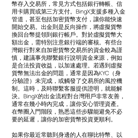
幣存入交易所，常見方式包括銀行轉帳、信
用卡購買或第三方支付。BingX支援多種入金
管道，甚至包括加密貨幣支付，讓你能快速
開始交易。出金則是反向操作，將虛擬貨幣
換回台幣提領到銀行帳戶。對於虛擬貨幣大
額出金，需特別注意銀行端的審核。有些台
灣銀行對來自加密貨幣交易所的資金較為謹
慎，建議事先聯繫銀行說明資金來源，例如
是合法投資收益，以加速處理。若遇到虛擬
貨幣無法出金的問題，通常是因為KYC（身
分驗證）未完成，或觸發了交易所的風控機
制。這時，及時聯繫客服提供證明，就能解
決。BingX的出金流程對台灣用戶非常友善，
通常在幾小時內完成，讓你安心管理資產。
在幣圈入門階段，熟悉這些步驟能避免不必
要的延遲，讓你的加密貨幣投資更順利。
如果你最近常聽到身邊的人在聊比特幣、以