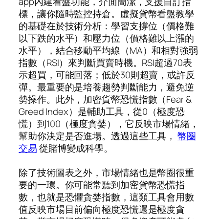
app內建看盤功能，介面簡潔，支援自訂指
標，讓你隨時監控持倉。虛擬貨幣看盤教學
的基礎在於技術分析：學習支撐位（價格難
以下跌的水平）和壓力位（價格難以上漲的
水平），結合移動平均線（MA）和相對強弱
指數（RSI）來判斷買賣時機。RSI超過70表
示超買，可能回落；低於30則超賣，或許反
彈。最重要的是培養趨勢判斷能力，避免逆
勢操作。此外，加密貨幣恐慌指數（Fear &
Greed Index）是輔助工具，從0（極度恐
慌）到100（極度貪婪），它反映市場情緒，
幫助你決定是否進場。透過這些工具，
幣圈
交易
從賭博變成科學。
除了技術圖表之外，市場情緒也是幣圈很重
要的一環。你可能常聽到加密貨幣恐慌指
數，也就是恐懼貪婪指數，這類工具會用數
值反映市場目前偏向極度恐慌還是極度貪