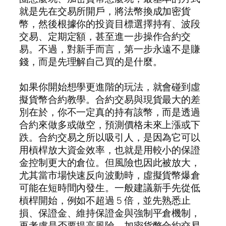
就是先在交易所開戶，將法幣換成加密貨
幣，然後根據你的投資目標選擇持有、波段
交易、定期定額，甚至進一步操作合約交
易。不過，對新手而言，第一步永遠不是賺
錢，而是先理解自己買的是什麼。
如果你開始想學更進階的玩法，就會碰到虛
擬貨幣合約教學。合約交易與現貨最大的差
別在於，你不一定真的持有該幣，而是透過
合約來做多或做空，預測價格未來上漲或下
跌。合約交易之所以吸引人，是因為它可以
用槓桿放大資金效率，也就是用較小的保證
金控制更大的倉位。但風險也因此被放大，
尤其當市場快速反向波動時，虛擬貨幣爆倉
可能在短時間內發生。一般建議新手先從低
槓桿開始，例如不超過 5 倍，並先熟悉止
損、保證金、維持保證金與強制平倉機制，
再考慮是否要提高風險。加密貨幣合約交易