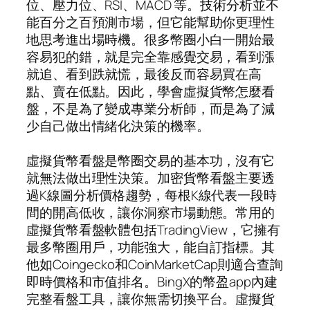
位、壓力位、RSI、MACD 等。技術分析並不
能百分之百預測市場，但它能幫助你更理性
地思考進出場時機。很多幣圈小白一開始最
容易犯的錯，就是完全靠感覺交易，看到漲
就追、看到跌就慌，最後反而容易買在高
點、賣在低點。因此，學會虛擬貨幣怎麼看
盤，不是為了變成專業分析師，而是為了減
少自己做出情緒化決策的機率。
虛擬貨幣看盤是幣圈交易的基本功，沒有它
就無法做出理性決策。加密貨幣看盤主要透
過K線圖分析價格趨勢，每根K線代表一段時
間的開高低收，讓你洞察市場動態。常用的
虛擬貨幣看盤軟體包括TradingView，它擁有
最多幣圈用戶，功能強大，能自訂指標。其
他如Coingecko和CoinMarketCap則適合查詢
即時價格和市值排名。BingX的幣盈app內建
完整看盤工具，讓你無需切換平台。虛擬貨