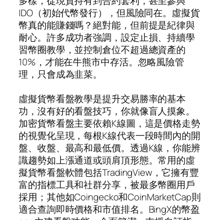
多樣，從現貨持有到合約套利，甚至參與
IDO（初始代幣發行），但風險同在。虛擬貨
幣真的能賺錢嗎？絕對能，但前提是紀律與
耐心。許多成功者強調，設定止損、持續學
習幣圈教學，並控制倉位不超過總資產的
10%，才能在牛熊市中存活。忽略風險管
理，只會成為韭菜。
虛擬貨幣看盤教學是提升交易勝率的基本
功，沒有好的看盤技巧，你就像盲人摸象。
加密貨幣看盤主要依賴K線圖，這是價格走勢
的視覺化呈現，每根K線代表一段時間內的開
盤、收盤、最高和最低價。透過K線，你能辨
識趨勢如上漲通道或頭肩頂形態。常用的虛
擬貨幣看盤軟體包括TradingView，它擁有豐
富的指標工具和社群分享，被最多幣圈用戶
採用；其他如Coingecko和CoinMarketCap則
適合查詢即時價格和市值排名。BingX的幣盈