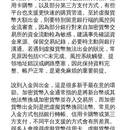
用卡購幣，以及部分第三方支付方式，有些
平台也支援更快速的購買管道。至於虛擬貨
幣大額出金，則要特別留意銀行端的風控與
金流審查，因為部分銀行對來自加密貨幣交
易所的資金流動較為敏感，建議事先確認資
金來源、保留交易紀錄，必要時主動與銀行
溝通。若遇到虛擬貨幣無法出金的狀況，常
見原因包括KYC未完成、風控系統觸發、提
領地址錯誤或網路壅塞，因此保持資料完
整、帳戶正常，是避免麻煩的重要前提。
說到入金與出金，這是很多新手最在意的環
節。加密貨幣入金通常指的是將新台幣或其
他法幣換成加密貨幣並存入交易所，而加密
貨幣出金則是把虛擬貨幣換回法幣。常見的
入金方式包括銀行轉帳、信用卡購幣或第三
方支付，不同平台支援的方式會有所差異。
很多人會搜尋虛擬貨幣信用卡、虛擬貨幣信