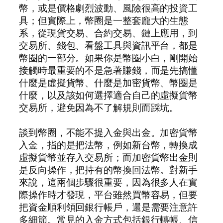
幣，或是價格劇烈波動、風險很高的投資工
具；但實際上，幣圈是一整套龐大的生態
系，從現貨交易、合約交易、鏈上應用，到
交易所、錢包、看盤工具與資訊平台，都是
幣圈的一部分。如果你是幣圈小白，剛開始
接觸時最重要的不是急著賺錢，而是先搞懂
什麼是虛擬貨幣、什麼是加密貨幣、幣圈是
什麼，以及該如何選擇適合自己的虛擬貨幣
交易所，避免因為不了解規則而踩坑。
談到幣圈，不能不提入金與出金。加密貨幣
入金，指的是把法幣，例如新台幣，轉換成
虛擬貨幣並存入交易所；而加密貨幣出金則
是反向操作，把持有的幣換回法幣。對新手
來說，這兩個步驟很重要，因為很多人在實
際操作時才發現，平台雖然買幣容易，但要
把資金順利領回銀行帳戶，還是需要注意許
多細節。常見的入金方式包括銀行轉帳、信