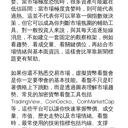
婪。當市場極度恐慌時，很多資產可能處在
低估區間；當市場極度貪婪時，則可能代表
過熱。這並不代表你可以單靠一個指數做決
策，但它可以成為你判斷市場氛圍的輔助工
具。對一般投資人來說，與其每天追逐短線
消息，不如建立一套固定的觀察框架，例如
看趨勢、看成交量、看關鍵價位，再結合市
場情緒與基本面資訊，這樣會比單靠新聞標
題更有幫助。
如果你還不熟悉交易市場，虛擬貨幣看盤會
是你一定要學會的基本技能。看盤不只是盯
著價格上下跳動，而是透過圖表理解市場趨
勢。常見的加密貨幣看盤工具包括
TradingView、CoinGecko、CoinMarketCap
等，這些平台可以讓你快速掌握幣價、成交
量、市值、歷史走勢以及市場情緒。看盤
時，最常使用的技術指標包括均線、支撐