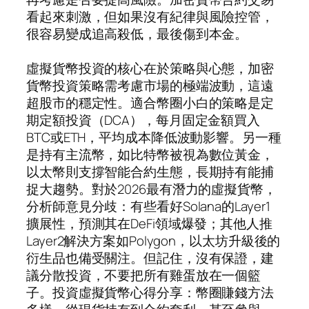
看起來刺激，但如果沒有紀律與風險控管，
很容易變成追高殺低，最後傷到本金。
虛擬貨幣投資的核心在於策略與心態，加密
貨幣投資策略需考慮市場的極端波動，這遠
超股市的穩定性。適合幣圈小白的策略是定
期定額投資（DCA），每月固定金額買入
BTC或ETH，平均成本降低波動影響。另一種
是持有主流幣，如比特幣被視為數位黃金，
以太幣則支撐智能合約生態，長期持有能捕
捉大趨勢。對於2026最有潛力的虛擬貨幣，
分析師意見分歧：有些看好Solana的Layer1
擴展性，預測其在DeFi領域爆發；其他人推
Layer2解決方案如Polygon，以太坊升級後的
衍生品也備受關注。但記住，沒有保證，建
議分散投資，不要把所有雞蛋放在一個籃
子。投資虛擬貨幣心得分享：幣圈賺錢方法