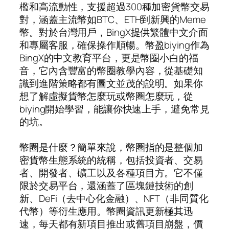
檻和高流動性，支援超過300種加密貨幣交易
對，涵蓋主流幣如BTC、ETH到新興的Meme
幣。對於台灣用戶，BingX提供繁體中文介面
和專屬客服，確保操作順暢。幣盈biying作為
BingX的中文教育平台，更是幣圈小白的福
音，它內含豐富的幣圈教學內容，從基礎知
識到進階策略都有圖文並茂的說明。如果你
想了解虛擬貨幣怎麼玩或幣圈怎麼玩，從
biying開始學習，能讓你快速上手，避免常見
的坑。
幣圈是什麼？簡單來說，幣圈指的是整個加
密貨幣生態系統的統稱，包括投資者、交易
者、開發者、礦工以及各種項目方。它不僅
限於交易平台，還涵蓋了區塊鏈技術的創
新、DeFi（去中心化金融）、NFT（非同質化
代幣）等衍生應用。幣圈資訊更新極其迅
速，每天都有新項目推出或舊項目崩盤，價