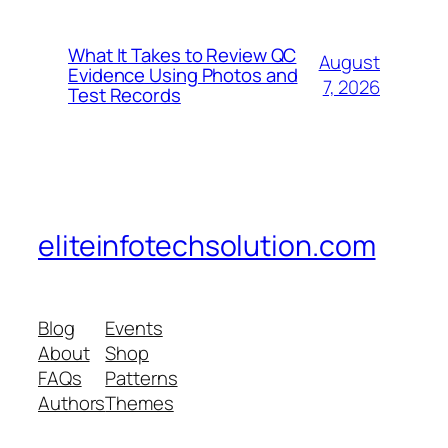
What It Takes to Review QC
August
Evidence Using Photos and
7, 2026
Test Records
eliteinfotechsolution.com
Blog
Events
About
Shop
FAQs
Patterns
Authors
Themes