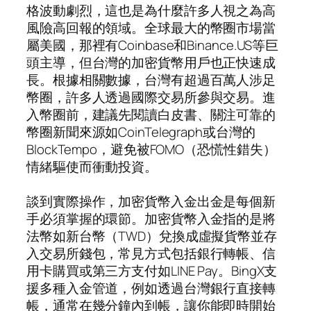
格波動劇烈，這也是為什麼許多人視之為高
風險高回報的領域。全球最大的幣圈市場當
屬美國，那裡有Coinbase和Binance.US等巨
頭主導，但台灣的加密貨幣用戶也正快速成
長。根據相關數據，台灣有超過百萬人涉足
幣圈，許多人透過國際交易所參與交易。進
入幣圈前，建議先閱讀白皮書、關注可靠的
幣圈新聞來源如CoinTelegraph或台灣的
BlockTempo，避免被FOMO（恐慌性錯失）
情緒驅使而衝動投資。
談到實際操作，加密貨幣入金出金是每個新
手必須掌握的環節。加密貨幣入金指的是將
法幣如新台幣（TWD）兌換成虛擬貨幣並存
入交易所錢包，常見方式包括銀行轉帳、信
用卡購買或第三方支付如LINE Pay。BingX支
援多種入金管道，例如透過台灣銀行直接轉
帳，通常在幾分鐘內到帳，讓你能即時開始