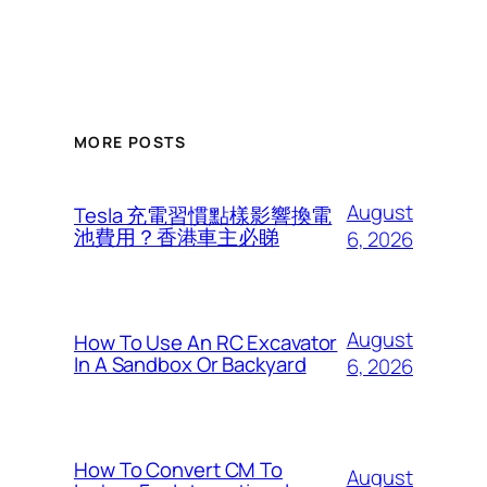
MORE POSTS
August
Tesla 充電習慣點樣影響換電
池費用？香港車主必睇
6, 2026
August
How To Use An RC Excavator
In A Sandbox Or Backyard
6, 2026
How To Convert CM To
August