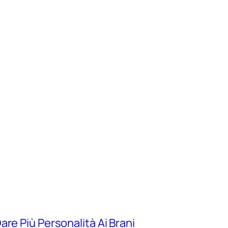
re Più Personalità Ai Brani