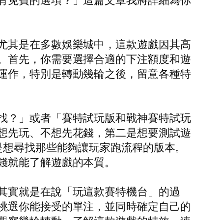
有免費的選項？」這篇文章我將詳細為你
尤其是在多數娛樂城中，這款遊戲因其高
。首先，你需要選擇合適的下注額度和遊
運作，特別是轉動幾輪之後，留意各種特
找？」或者「賽特試玩版和戰神賽特試玩
想先玩、不想先花錢，第二是想要測試遊
是想尋找那些能夠讓玩家跑流程的版本。
錢就能了解遊戲的本質。
其實就是在說「玩這款賽特機台」的過
挑選你能接受的單注，並同時確定自己的