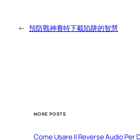
←
預防戰神賽特下載陷阱的智慧
MORE POSTS
Come Usare Il Reverse Audio Per Da