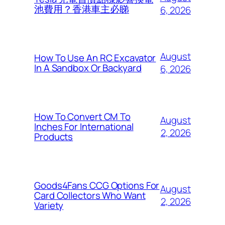
池費用？香港車主必睇
6, 2026
August
How To Use An RC Excavator
In A Sandbox Or Backyard
6, 2026
How To Convert CM To
August
Inches For International
2, 2026
Products
Goods4Fans CCG Options For
August
Card Collectors Who Want
2, 2026
Variety