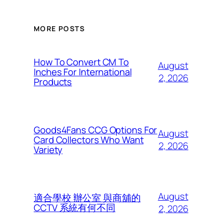
MORE POSTS
How To Convert CM To
August
Inches For International
2, 2026
Products
Goods4Fans CCG Options For
August
Card Collectors Who Want
2, 2026
Variety
August
適合學校 辦公室 與商舖的
CCTV 系統有何不同
2, 2026