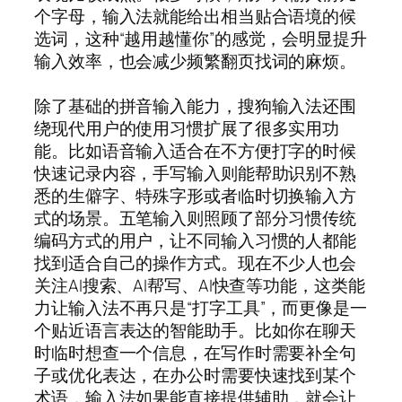
个字母，输入法就能给出相当贴合语境的候
选词，这种“越用越懂你”的感觉，会明显提升
输入效率，也会减少频繁翻页找词的麻烦。
除了基础的拼音输入能力，搜狗输入法还围
绕现代用户的使用习惯扩展了很多实用功
能。比如语音输入适合在不方便打字的时候
快速记录内容，手写输入则能帮助识别不熟
悉的生僻字、特殊字形或者临时切换输入方
式的场景。五笔输入则照顾了部分习惯传统
编码方式的用户，让不同输入习惯的人都能
找到适合自己的操作方式。现在不少人也会
关注AI搜索、AI帮写、AI快查等功能，这类能
力让输入法不再只是“打字工具”，而更像是一
个贴近语言表达的智能助手。比如你在聊天
时临时想查一个信息，在写作时需要补全句
子或优化表达，在办公时需要快速找到某个
术语，输入法如果能直接提供辅助，就会让