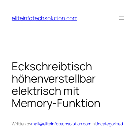
Skip
to
eliteinfotechsolution.com
content
Eckschreibtisch
höhenverstellbar
elektrisch mit
Memory-Funktion
Written by
mail@eliteinfotechsolution.com
in
Uncategorized