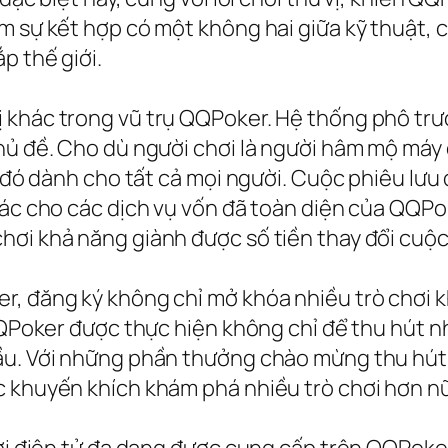
m sự kết hợp có một không hai giữa kỹ thuật, 
p thế giới.
 khác trong vũ trụ QQPoker. Hệ thống phô trư
hủ đề. Cho dù người chơi là người hâm mộ máy 
gì đó dành cho tất cả mọi người. Cuộc phiêu lư
khác cho các dịch vụ vốn đã toàn diện của QQP
hơi khả năng giành được số tiền thay đổi cuộc
er, đăng ký không chỉ mở khóa nhiều trò chơi
 QQPoker được thực hiện không chỉ để thu hút 
đầu. Với những phần thưởng chào mừng thu hút
c khuyến khích khám phá nhiều trò chơi hơn nữ