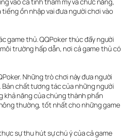
ung vào cả tính thẩm mỹ và chức năng,
à tiếng ồn nhập vai đưa người chơi vào
các game thủ. QQPoker thúc đẩy người
t môi trường hấp dẫn, nơi cả game thủ có
QPoker. Những trò chơi này đưa người
ớn. Bản chất tương tác của những người
ng khả năng của chúng thành phần
i thông thường, tốt nhất cho những game
 thực sự thu hút sự chú ý của cả game