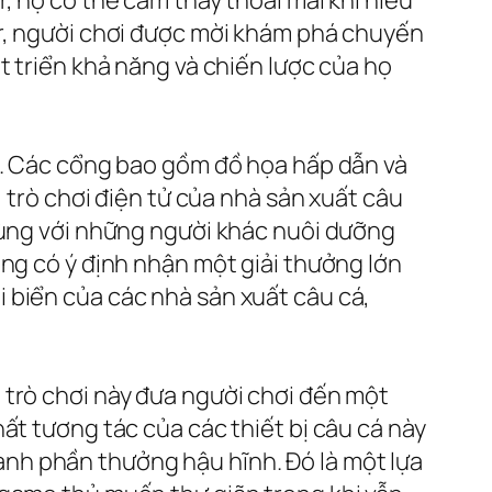
, họ có thể cảm thấy thoải mái khi hiểu
er, người chơi được mời khám phá chuyến
t triển khả năng và chiến lược của họ
ơi. Các cổng bao gồm đồ họa hấp dẫn và
, trò chơi điện tử của nhà sản xuất câu
 cùng với những người khác nuôi dưỡng
ang có ý định nhận một giải thưởng lớn
 biển của các nhà sản xuất câu cá,
 trò chơi này đưa người chơi đến một
ất tương tác của các thiết bị câu cá này
nh phần thưởng hậu hĩnh. Đó là một lựa