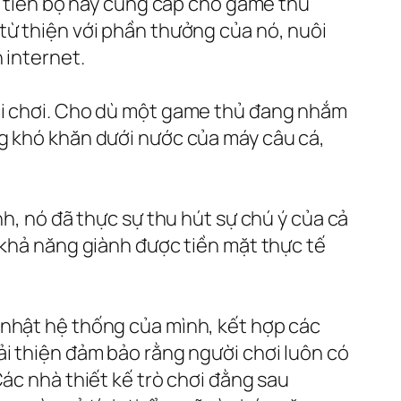
ng tiến bộ này cung cấp cho game thủ
từ thiện với phần thưởng của nó, nuôi
 internet.
ười chơi. Cho dù một game thủ đang nhắm
ng khó khăn dưới nước của máy câu cá,
nh, nó đã thực sự thu hút sự chú ý của cả
 khả năng giành được tiền mặt thực tế
 nhật hệ thống của mình, kết hợp các
ải thiện đảm bảo rằng người chơi luôn có
Các nhà thiết kế trò chơi đằng sau