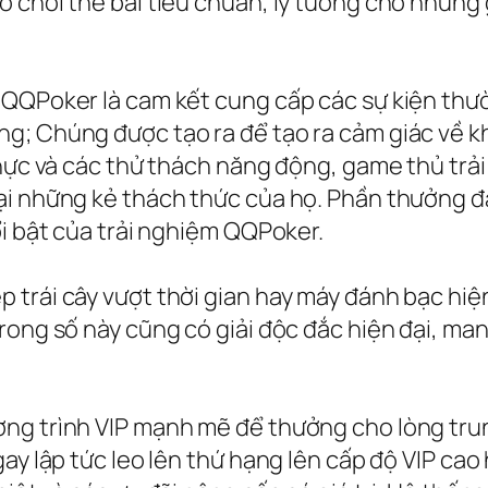
ò chơi thẻ bài tiêu chuẩn, lý tưởng cho những
 QQPoker là cam kết cung cấp các sự kiện th
g; Chúng được tạo ra để tạo ra cảm giác về k
thực và các thử thách năng động, game thủ trả
bại những kẻ thách thức của họ. Phần thưởng 
ổi bật của trải nghiệm QQPoker.
trái cây vượt thời gian hay máy đánh bạc hiện 
rong số này cũng có giải độc đắc hiện đại, ma
ơng trình VIP mạnh mẽ để thưởng cho lòng tru
ay lập tức leo lên thứ hạng lên cấp độ VIP ca