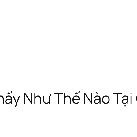
ấy Như Thế Nào Tại