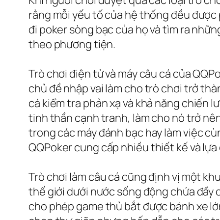
Khi người chơi duyệt qua các loại trò c
rằng mỗi yếu tố của hệ thống đều được 
đi poker sòng bạc của họ và tìm ra nhữn
theo phương tiện.
Trò chơi điện tử và máy câu cá của QQPo
chủ đề nhập vai làm cho trò chơi trở thà
cá kiểm tra phản xạ và khả năng chiến l
tinh thần cạnh tranh, làm cho nó trở nê
trong các máy đánh bạc hay làm việc cù
QQPoker cung cấp nhiều thiết kế và lựa 
Trò chơi làm câu cá cũng định vị một k
thế giới dưới nước sống động chứa đầy c
cho phép game thủ bắt được bánh xe lớ