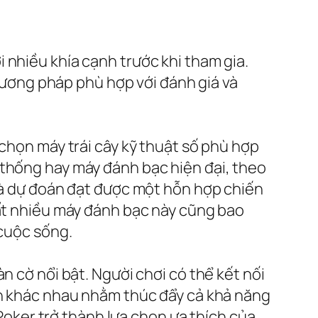
 nhiều khía cạnh trước khi tham gia.
ơng pháp phù hợp với đánh giá và
 chọn máy trái cây kỹ thuật số phù hợp
 thống hay máy đánh bạc hiện đại, theo
 và dự đoán đạt được một hỗn hợp chiến
Rất nhiều máy đánh bạc này cũng bao
 cuộc sống.
n cờ nổi bật. Người chơi có thể kết nối
ách khác nhau nhằm thúc đẩy cả khả năng
QPoker trở thành lựa chọn ưa thích của