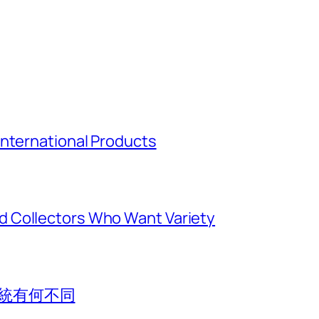
International Products
 Collectors Who Want Variety
系統有何不同