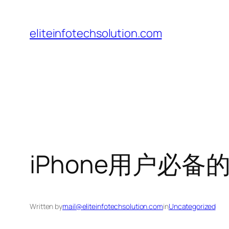
Skip
to
eliteinfotechsolution.com
content
iPhone用户必备
Written by
mail@eliteinfotechsolution.com
in
Uncategorized