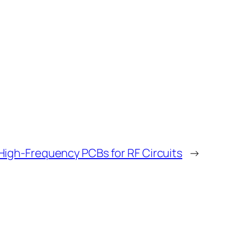
High-Frequency PCBs for RF Circuits
→