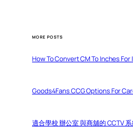
MORE POSTS
How To Convert CM To Inches For 
Goods4Fans CCG Options For Card
適合學校 辦公室 與商舖的 CCTV 