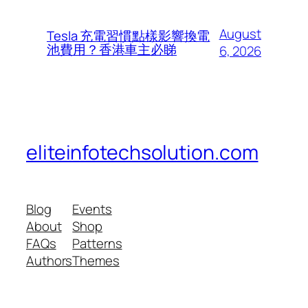
August
Tesla 充電習慣點樣影響換電
池費用？香港車主必睇
6, 2026
eliteinfotechsolution.com
Blog
Events
About
Shop
FAQs
Patterns
Authors
Themes