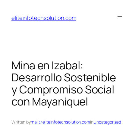
Skip
to
eliteinfotechsolution.com
content
Mina en Izabal:
Desarrollo Sostenible
y Compromiso Social
con Mayaniquel
Written by
mail@eliteinfotechsolution.com
in
Uncategorized