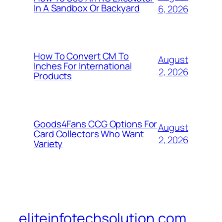
In A Sandbox Or Backyard
6, 2026
How To Convert CM To
August
Inches For International
2, 2026
Products
Goods4Fans CCG Options For
August
Card Collectors Who Want
2, 2026
Variety
eliteinfotechsolution.com