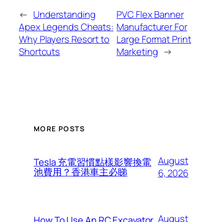
←
Understanding
PVC Flex Banner
Apex Legends Cheats:
Manufacturer For
Why Players Resort to
Large Format Print
Shortcuts
Marketing
→
MORE POSTS
August
Tesla 充電習慣點樣影響換電
池費用？香港車主必睇
6, 2026
August
How To Use An RC Excavator