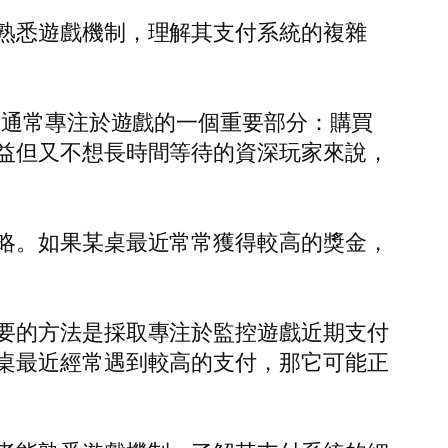
熟悉遊戲機制，理解其支付系統的複雜
家通常專注於遊戲的一個重要部分：購買
益但又不想長時間等待的資深玩家來說，
略。如果某桌最近常常獲得較高的獎金，
要的方法是採取專注於監控遊戲近期支付
桌最近經常遇到較高的支付，那它可能正