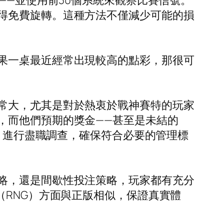
——並使用前30個系統來觀察比賽信號。
得免費旋轉。這種方法不僅減少可能的損
果一桌最近經常出現較高的點彩，那很可
常大，尤其是對於熱衷於戰神賽特的玩家
，而他們預期的獎金——甚至是未結的
節，進行盡職調查，確保符合必要的管理標
略，還是間歇性投注策略，玩家都有充分
（RNG）方面與正版相似，保證真實體