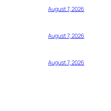
August 7, 2026
August 7, 2026
August 7, 2026