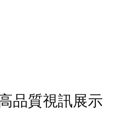
高品質視訊展示