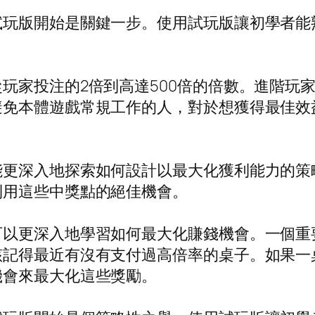
試玩版開始是關鍵一步。使用試玩版讓初學者能
玩家投注的2倍到高達500倍的倍數。進階玩
避免本體遊戲常規工作的人，對於想獲得最佳效
能更深入地探索如何設計以最大化獲利能力的策
利用這些中獎點的絕佳機會。
可以更深入地學習如何最大化賺錢機會。一個重
該記得最近有沒有支付過高倍率的桌子。如果一
機會來最大化這些獎勵。