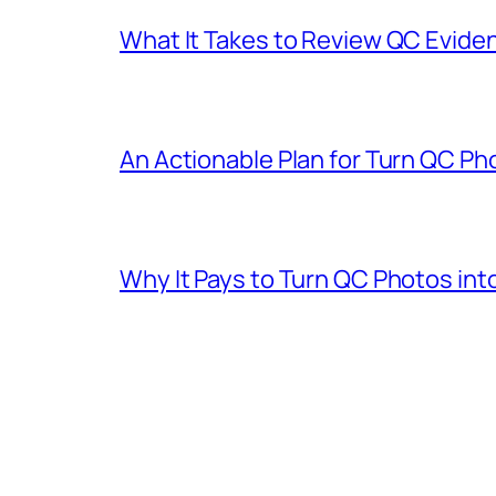
What It Takes to Review QC Evide
An Actionable Plan for Turn QC Pho
Why It Pays to Turn QC Photos into