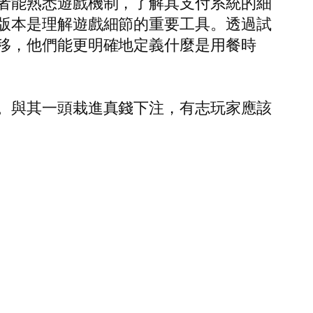
者能熟悉遊戲機制，了解其支付系統的細
版本是理解遊戲細節的重要工具。透過試
移，他們能更明確地定義什麼是用餐時
。與其一頭栽進真錢下注，有志玩家應該