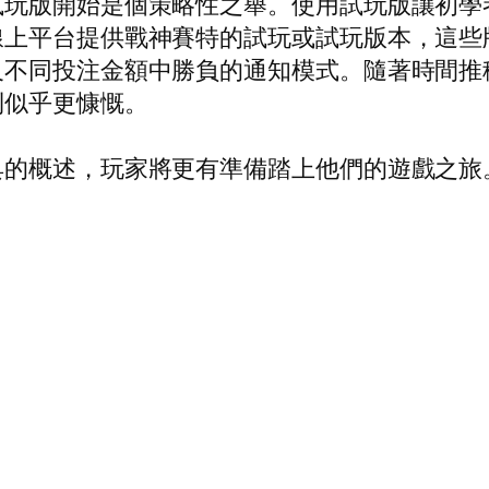
試玩版開始是個策略性之舉。使用試玩版讓初學
線上平台提供戰神賽特的試玩或試玩版本，這些
及不同投注金額中勝負的通知模式。隨著時間推
則似乎更慷慨。
具的概述，玩家將更有準備踏上他們的遊戲之旅