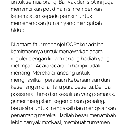
untuk semua orang. Banyak dari slot ini juga
menampilkan pot dinamis, memberikan
kesempatan kepada pemain untuk
memenangkan jumlah yang mengubah
hidup.
Di antara fitur menonjol QQPoker adalah
komitmennya untuk menawarkan acara
reguler dengan kolam renang hadiah yang
melimpah. Acara-acara ini hampir tidak
menang; Mereka dirancang untuk
menghasilkan perasaan kebersamaan dan
kesenangan di antara para peserta. Dengan
posisi real-time dan kesulitan yang semarak,
gamer mengalami kegembiraan pesaing,
berusaha untuk mengakali dan mengalahkan
penantang mereka. Hadiah besar menambah
lebih banyak motivasi, membuat turnamen