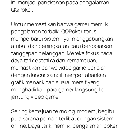
ini menjadi penekanan pada pengalaman
QQPoker.
Untuk memastikan bahwa gamer memiliki
pengalaman terbaik, QQPoker terus
memperbarui sistemnya, menggabungkan
atribut dan peningkatan baru berdasarkan
tanggapan pelanggan. Mereka fokus pada
daya tarik estetika dan kemampuan,
memastikan bahwa video game berjalan
dengan lancar sambil mempertahankan
grafik menarik dan suara imersif yang
menghadirkan para gamer langsung ke
jantung video game.
Seiring kemajuan teknologi modern, begitu
pula sarana pemain terlibat dengan sistem
online. Daya tarik memiliki pengalaman poker