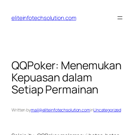
Skip
to
eliteinfotechsolution.com
content
QQPoker: Menemukan
Kepuasan dalam
Setiap Permainan
Written by
mail@eliteinfotechsolution.com
in
Uncategorized