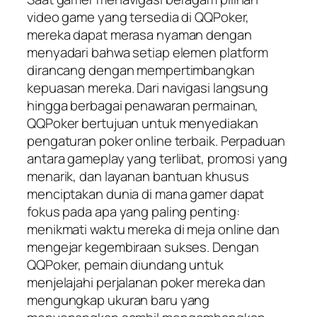
video game yang tersedia di QQPoker,
mereka dapat merasa nyaman dengan
menyadari bahwa setiap elemen platform
dirancang dengan mempertimbangkan
kepuasan mereka. Dari navigasi langsung
hingga berbagai penawaran permainan,
QQPoker bertujuan untuk menyediakan
pengaturan poker online terbaik. Perpaduan
antara gameplay yang terlibat, promosi yang
menarik, dan layanan bantuan khusus
menciptakan dunia di mana gamer dapat
fokus pada apa yang paling penting:
menikmati waktu mereka di meja online dan
mengejar kegembiraan sukses. Dengan
QQPoker, pemain diundang untuk
menjelajahi perjalanan poker mereka dan
mengungkap ukuran baru yang